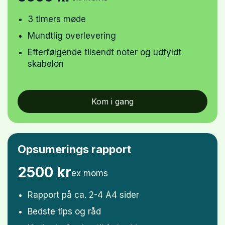
3 timers møde
Mundtlig overlevering
Efterfølgende tilsendt noter og udfyldt
skabelon
Kom i gang
Opsumerings rapport
2500 kr
ex moms
Rapport på ca. 2-4 A4 sider
Bedste tips og råd